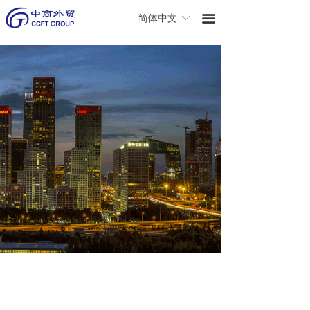
끀
简体中文
ꀅ