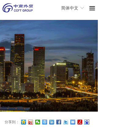
끀
简体中文
ꀅ
分享到：