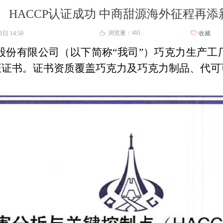
HACCP认证成功 中商甜源海外征程再添
浏览量：
491
31日
14:50
ꄀ
收藏
ꄘ
份有限公司（以下简称“我司”）巧克力生产
工
证证书
。
证书资质
覆盖
巧克力及
巧克力制品
、
代可