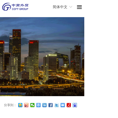
끀
简体中文
ꀅ
分享到：