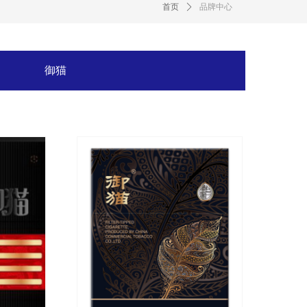
首页
ꄲ
品牌中心
御猫