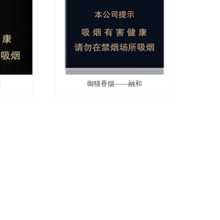
道
御猫香烟——融和